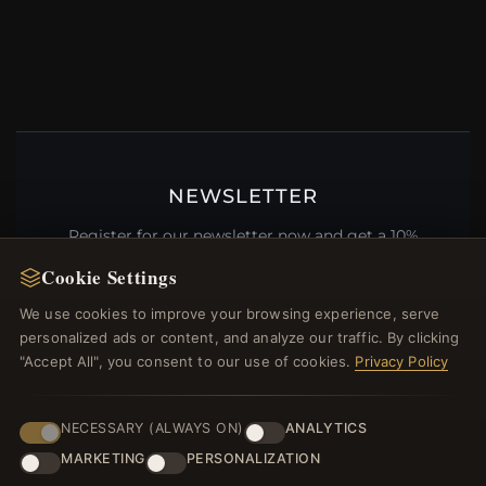
NEWSLETTER
Register for our newsletter now and get a 10%
welcome voucher and lots of other benefits!
Cookie Settings
We use cookies to improve your browsing experience, serve
personalized ads or content, and analyze our traffic. By clicking
"Accept All", you consent to our use of cookies.
Privacy Policy
JOIN
NECESSARY (ALWAYS ON)
ANALYTICS
MARKETING
PERSONALIZATION
HELP CENTER