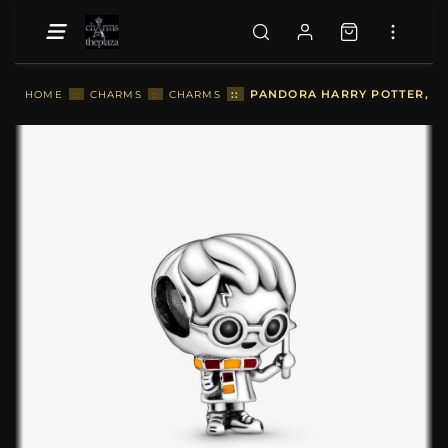
::
PANDORA HARRY POTTER, HA
HOME
::
CHARMS
::
CHARMS