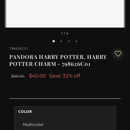
1
/ 4
798626C01
PANDORA HARRY POTTER, HARRY
POTTER CHARM - 798626C01
$40.00
Save: 32% off
$59.00
COLOR
Multicolor