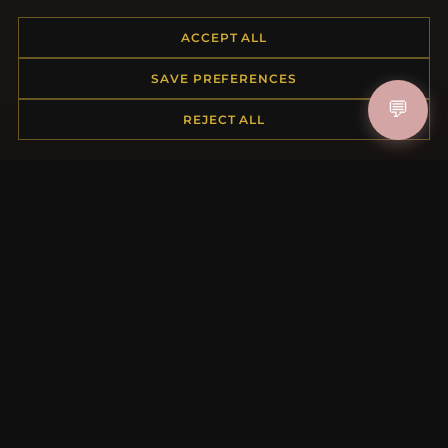
Placing an Order
ACCEPT ALL
Returns & Exchanges
Order Status
SAVE PREFERENCES
Shipping
💬
Payment Options
REJECT ALL
My Account & Rewards
Contact Us
MORE INFORMATION
About Us
Product Questions
Loyalty Program
Site Map
Gift Certificate FAQ
Discount Coupons
Newsletter Unsubscribe